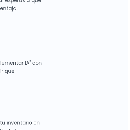
Si esperas a que
entaja.
lementar IA" con
ir que
tu inventario en