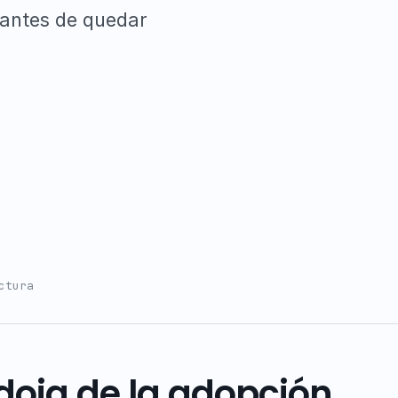
 antes de quedar
ctura
doja de la adopción