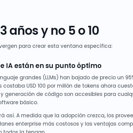
3 años y no 5 o 10
vergen para crear esta ventana específica:
 de IA están en su punto óptimo
enguaje grandes (LLMs) han bajado de precio un 95
s costaba USD 100 por millón de tokens ahora cuest
oz y generación de código son accesibles para cual
ftware básico.
rá así. A medida que la adopción crezca, los prove
planes enterprise más costosos y las ventajas compe
o todos la tengan.