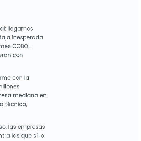
al: llegamos
aja inesperada.
rames COBOL
eran con
orme con la
millones
presa mediana en
a técnica,
so, las empresas
ra las que sí lo