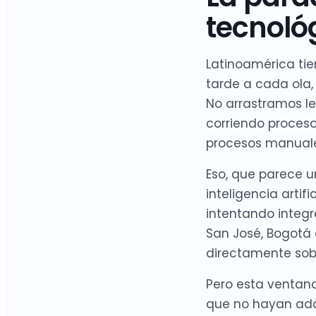
tecnoló
Latinoamérica tie
tarde a cada ola
No arrastramos l
corriendo proces
procesos manual
Eso, que parece u
inteligencia artif
intentando integ
San José, Bogotá 
directamente sob
Pero esta ventana
que no hayan adop