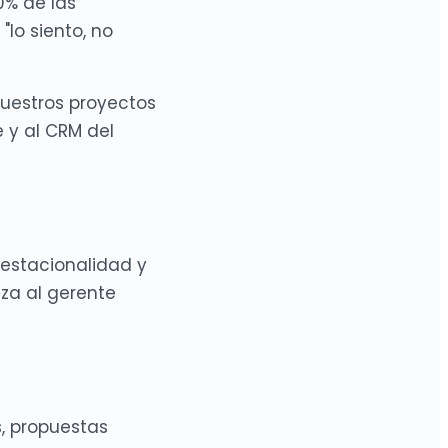
0% de las
lo siento, no
uestros proyectos
 y al CRM del
 estacionalidad y
za al gerente
s, propuestas