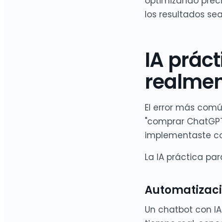
optimizando prec
los resultados se
IA práct
realmen
El error más com
"comprar ChatGPT 
implementaste co
La IA práctica pa
Automatizació
Un chatbot con IA