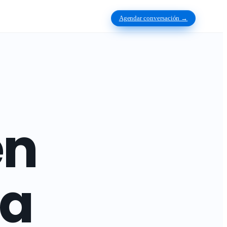
Agendar conversación →
en
la